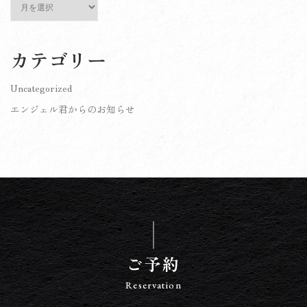
ー
カ
イ
カテゴリー
ブ
Uncategorized
エンジェル君からのお知らせ
ご予約
Reservation