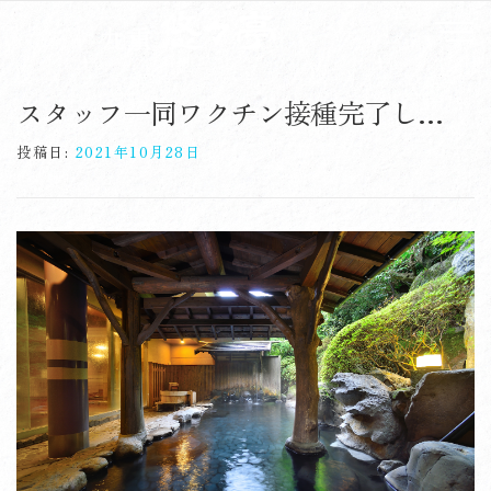
コ
ン
メニ
テ
Skip
ン
to
ツ
スタッフ一同ワクチン接種完了しております
content
へ
ス
投稿日:
2021年10月28日
キ
ッ
プ