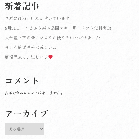
新着記事
高原には涼しい風が吹いています
5月31日 くじゅう森林公園スキー場 リフト無料開放
大学陸上部の皆さまよりお便りをいただきました
今日も筋湯温泉は涼しいよ！
筋湯温泉は、涼しいよ
コメント
表示できるコメントはありません。
アーカイブ
ア
ー
カ