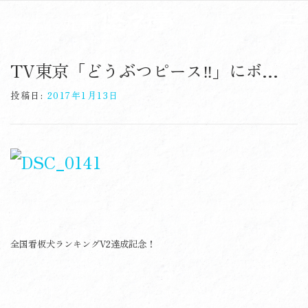
コ
ン
メニ
テ
Skip
ン
to
ツ
TV東京「どうぶつピース‼︎」にボク出ま〜す♪
content
へ
ス
投稿日:
2017年1月13日
キ
ッ
プ
全国看板犬ランキングV2達成記念！