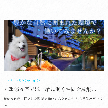
コ
ン
メニ
テ
Skip
ン
to
ツ
content
へ
ス
キ
ッ
プ
エンジェル君からのお知らせ
九重悠々亭では一緒に働く仲間を募集しています！
豊かな自然に囲まれた環境で働いてみませんか？ 九重悠々亭では
…