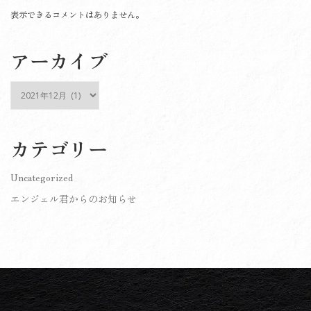
表示できるコメントはありません。
アーカイブ
ア
ー
カ
イ
カテゴリー
ブ
Uncategorized
エンジェル君からのお知らせ