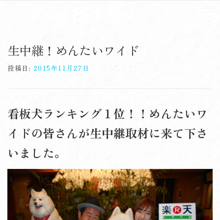
コ
ン
メニ
テ
Skip
ン
to
ツ
生中継！めんたいワイド
content
へ
ス
投稿日:
2015年11月27日
キ
ッ
プ
看板犬ランキング１位！！めんたいワ
イドの皆さんが生中継取材に来て下さ
いました。