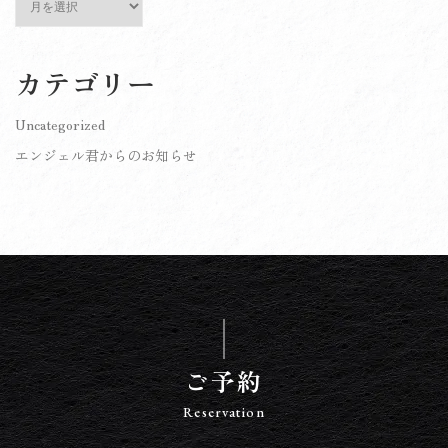
ー
カ
イ
カテゴリー
ブ
Uncategorized
エンジェル君からのお知らせ
ご予約
Reservation